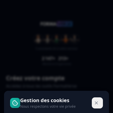
5 assistants IA
à
votre service
2 147
+
213
+
Membres
Organismes
Cr
é
ez votre compte
Acc
é
dez
à
tous les outils FormaVerse
Gestion des cookies
Email
Nous respectons votre vie privée